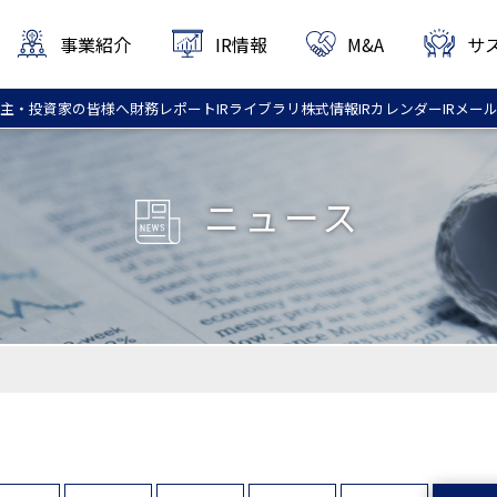
事業紹介
IR情報
M&A
サ
主・投資家
の皆様へ
財務
レポート
IR
ライブラリ
株式情報
IR
カレンダー
IR
メー
ニュース