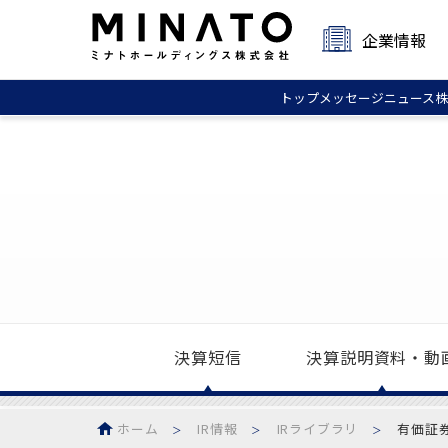
企業情報
トップ
メッセージ
ニュース
株
決算
短信
決算説明
資料・動
ホーム
IR情報
IRライブラリ
有価証
＞
＞
＞