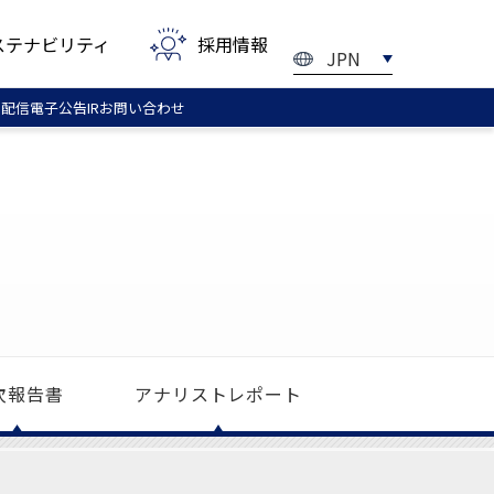
ステナビリティ
採用情報
JPN
ル配信
電子
公告
IRお問い
合わせ
次
報告書
アナリスト
レポート