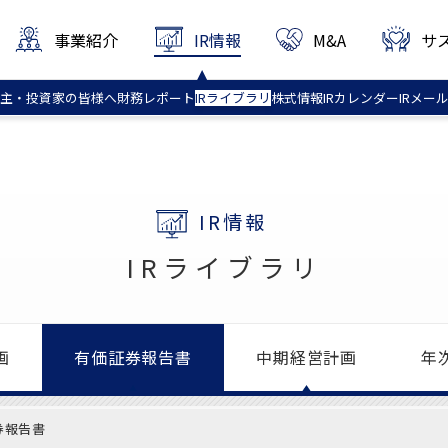
事業紹介
IR情報
M&A
サ
主・投資家
の皆様へ
財務
レポート
IR
ライブラリ
株式情報
IR
カレンダー
IR
メー
IR情報
IRライブラリ
画
有価証券
報告書
中期
経営計画
年
券報告書