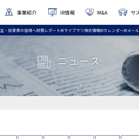
事業紹介
IR情報
M&A
サ
主・投資家
の皆様へ
財務
レポート
IR
ライブラリ
株式情報
IR
カレンダー
IR
メー
ニュース