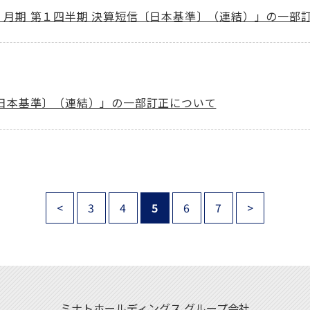
年３月期 第１四半期 決算短信〔日本基準〕（連結）」の一部
信〔日本基準〕（連結）」の一部訂正について
<
3
4
5
6
7
>
ミナトホールディングス
グループ会社